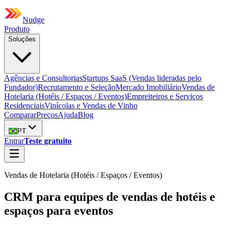
Nudge
Produto
Soluções
Agências e Consultorias
Startups SaaS (Vendas lideradas pelo
Fundador)
Recrutamento e Seleção
Mercado Imobiliário
Vendas de
Hotelaria (Hotéis / Espaços / Eventos)
Empreiteiros e Serviços
Residenciais
Vinícolas e Vendas de Vinho
Comparar
Preços
Ajuda
Blog
PT
Entrar
Teste gratuito
Vendas de Hotelaria (Hotéis / Espaços / Eventos)
CRM para equipes de vendas de hotéis e
espaços para eventos