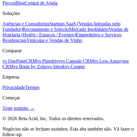
Preços
Blog
Central de Ajuda
Soluções
Agências e Consultorias
Startups SaaS (Vendas lideradas pelo
Fundador)
Recrutamento e Seleção
Mercado Imobiliário
Vendas de
Hotelaria (Hotéis / Espaços / Eventos)
Empreiteiros e Serviços
Residenciais
Vinícolas e Vendas de Vinho
Comparar
vs OnePageCRM
vs Pipedrive
vs Capsule CRM
vs Less Annoying
CRM
vs Bigin by Zoho
vs Streak
vs Copper
Empresa
Privacidade
Termos
Começar
Teste gratuito →
© 2026 Beta Acid, Inc. Todos os direitos reservados.
Negócios não se fecham sozinhos. Esta aba também não. Vá fazer o
follow-up.