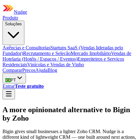
Nudge
Produto
Soluções
Agências e Consultorias
Startups SaaS (Vendas lideradas pelo
Fundador)
Recrutamento e Seleção
Mercado Imobiliário
Vendas de
Hotelaria (Hotéis / Espaços / Eventos)
Empreiteiros e Serviços
Residenciais
Vinícolas e Vendas de Vinho
Comparar
Preços
Ajuda
Blog
PT
Entrar
Teste gratuito
A more opinionated alternative to Bigin
by Zoho
Bigin gives small businesses a lighter Zoho CRM. Nudge is a
different kind of lightweight CRM — one built around next actions,