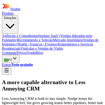
Nudge
Produto
Soluções
Agências e Consultorias
Startups SaaS (Vendas lideradas pelo
Fundador)
Recrutamento e Seleção
Mercado Imobiliário
Vendas de
Hotelaria (Hotéis / Espaços / Eventos)
Empreiteiros e Serviços
Residenciais
Vinícolas e Vendas de Vinho
Comparar
Preços
Ajuda
Blog
PT
Entrar
Teste gratuito
A more capable alternative to Less
Annoying CRM
Less Annoying CRM is built to stay simple. Nudge keeps the
lightweight feel, but gives growing teams better pipelines, better task