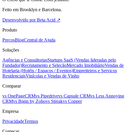
Feito em Brooklyn e Barcelona.
Desenvolvido por Beta Acid
↗
Produto
Preços
Blog
Central de Ajuda
Soluções
Agências e Consultorias
Startups SaaS (Vendas lideradas pelo
Fundador)
Recrutamento e Seleção
Mercado Imobiliário
Vendas de
Hotelaria (Hotéis / Espaços / Eventos)
Empreiteiros e Serviços
Residenciais
Vinícolas e Vendas de Vinho
Comparar
vs OnePageCRM
vs Pipedrive
vs Capsule CRM
vs Less Annoying
CRM
vs Bigin by Zoho
vs Streak
vs Copper
Empresa
Privacidade
Termos
Começar