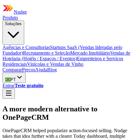
Nudge
Produto
Soluções
Agências e Consultorias
Startups SaaS (Vendas lideradas pelo
Fundador)
Recrutamento e Seleção
Mercado Imobiliário
Vendas de
Hotelaria (Hotéis / Espaços / Eventos)
Empreiteiros e Serviços
Residenciais
Vinícolas e Vendas de Vinho
Comparar
Preços
Ajuda
Blog
PT
Entrar
Teste gratuito
A more modern alternative to
OnePageCRM
OnePageCRM helped popularize action-focused selling. Nudge
takes that idea further with a clearer Today dashboard, multiple