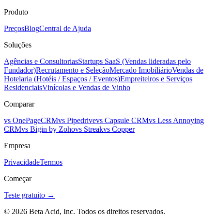
Produto
Preços
Blog
Central de Ajuda
Soluções
Agências e Consultorias
Startups SaaS (Vendas lideradas pelo
Fundador)
Recrutamento e Seleção
Mercado Imobiliário
Vendas de
Hotelaria (Hotéis / Espaços / Eventos)
Empreiteiros e Serviços
Residenciais
Vinícolas e Vendas de Vinho
Comparar
vs OnePageCRM
vs Pipedrive
vs Capsule CRM
vs Less Annoying
CRM
vs Bigin by Zoho
vs Streak
vs Copper
Empresa
Privacidade
Termos
Começar
Teste gratuito →
© 2026 Beta Acid, Inc. Todos os direitos reservados.