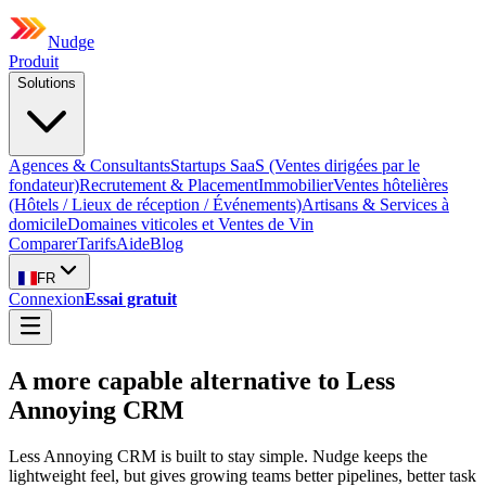
Nudge
Produit
Solutions
Agences & Consultants
Startups SaaS (Ventes dirigées par le
fondateur)
Recrutement & Placement
Immobilier
Ventes hôtelières
(Hôtels / Lieux de réception / Événements)
Artisans & Services à
domicile
Domaines viticoles et Ventes de Vin
Comparer
Tarifs
Aide
Blog
FR
Connexion
Essai gratuit
A more capable alternative to Less
Annoying CRM
Less Annoying CRM is built to stay simple. Nudge keeps the
lightweight feel, but gives growing teams better pipelines, better task