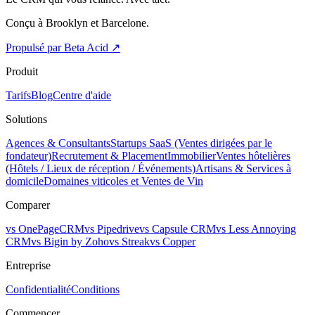
Conçu à Brooklyn et Barcelone.
Propulsé par Beta Acid
↗
Produit
Tarifs
Blog
Centre d'aide
Solutions
Agences & Consultants
Startups SaaS (Ventes dirigées par le
fondateur)
Recrutement & Placement
Immobilier
Ventes hôtelières
(Hôtels / Lieux de réception / Événements)
Artisans & Services à
domicile
Domaines viticoles et Ventes de Vin
Comparer
vs OnePageCRM
vs Pipedrive
vs Capsule CRM
vs Less Annoying
CRM
vs Bigin by Zoho
vs Streak
vs Copper
Entreprise
Confidentialité
Conditions
Commencer