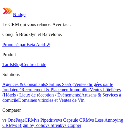
Nudge
Le CRM qui vous relance. Avec tact.
Conçu à Brooklyn et Barcelone.
Propulsé par Beta Acid
↗
Produit
Tarifs
Blog
Centre d'aide
Solutions
Agences & Consultants
Startups SaaS (Ventes dirigées par le
fondateur)
Recrutement & Placement
Immobilier
Ventes hôtelières
(Hôtels / Lieux de réception / Événements)
Artisans & Services à
domicile
Domaines viticoles et Ventes de Vin
Comparer
vs OnePageCRM
vs Pipedrive
vs Capsule CRM
vs Less Annoying
CRM
vs Bigin by Zoho
vs Streak
vs Copper