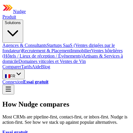
Nudge
Produit
Solutions
Agences & Consultants
Startups SaaS (Ventes dirigées par le
fondateur)
Recrutement & Placement
Immobilier
Ventes hôtelières
(Hôtels / Lieux de réception / Événements)
Artisans & Services à
domicile
Domaines viticoles et Ventes de Vin
Comparer
Tarifs
Aide
Blog
FR
Connexion
Essai gratuit
How Nudge compares
Most CRMs are pipeline-first, contact-first, or inbox-first. Nudge is
action-first. See how we stack up against popular alternatives.
Essai gratuit