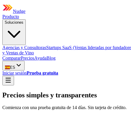
Nudge
Producto
Soluciones
Agencias y Consultoras
Startups SaaS (Ventas lideradas por fundadore
y Ventas de Vino
Comparar
Precios
Ayuda
Blog
ES
Iniciar sesión
Prueba gratuita
Precios simples y transparentes
Comienza con una prueba gratuita de 14 días. Sin tarjeta de crédito.